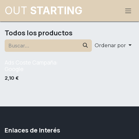
Ir al contenido
OUT
STARTING
Todos los productos
Ordenar por
Ads Coste Campaña:
Google
2,10
€
Enlaces de Interés