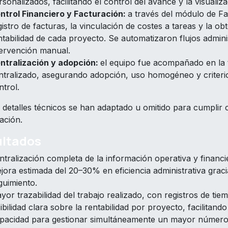
rsonalizados, facilitando el control del avance y la visualiza
ntrol Financiero y Facturación:
a
través del módulo de Fac
gistro de facturas, la vinculación de costes a tareas y la obt
ntabilidad de cada proyecto. Se automatizaron flujos admin
tervención manual.
ntralización y adopción:
el
equipo fue acompañado en la t
ntralizado, asegurando adopción, uso homogéneo y criterio
ntrol.
s detalles técnicos se han adaptado u omitido para cumplir 
ación.
ultados
ntralización completa de la información operativa y financ
jora estimada del 20–30% en eficiencia administrativa graci
guimiento.
yor trazabilidad del trabajo realizado, con registros de ti
sibilidad clara sobre la rentabilidad por proyecto, facilitand
pacidad para gestionar simultáneamente un mayor número 