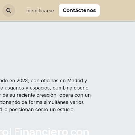
ajos
Identificarse
Contá
cte​no
s
ado en 2023, con oficinas en Madrid y
e usuarios y espacios, combina diseño
sar de su reciente creación, opera con un
stionando de forma simultánea varios
dad lo posicionan como un estudio
ol Financiero con