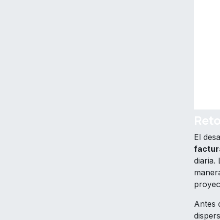
Ret
El desa
factur
diaria.
manera 
proyec
Antes d
dispers