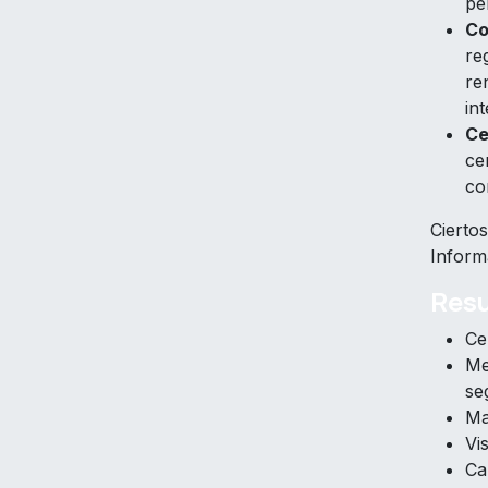
pe
Co
re
re
in
Ce
ce
co
Cierto
Inform
Res
Ce
Me
se
Ma
Vi
Ca