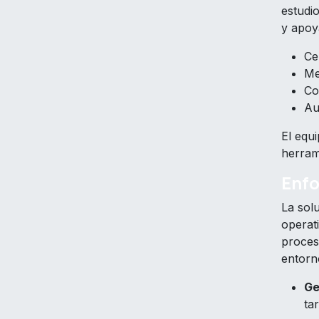
estudi
y apoy
Ce
Me
Co
Au
El equi
herrami
Enf
La sol
operati
proceso
entorn
Ge
ta