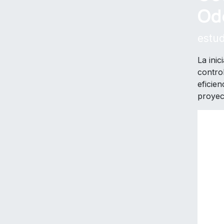
Od
estu
La inic
control
eficien
proyec